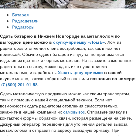
Батарея
Радиодетали
Радиаторы
Сдать батарею в Нижнем Новгороде на металлолом по
выгодной цене можно в
скупку-приемку «ЛомЪ»
. Лом из
радиаторов отопления очень востребован, так как в них нет
примесей. Обычно сдают батареи из чугуна, но принимаются
изделия из цветных и черных металлов. Не вывозите замененные
радиаторы на свалку, можно сдать их в пункт приема
металлолома, и заработать.
Узнать цену приемки
в нашей
скупке
можно, заказав обратный звонок или
позвонив по номеру:
+7 (800) 201-91-58
.
Сдать металлическую продукцию можно как своим транспортом,
так и с помощью нашей специальной техники. Если нет
возможности сдать радиаторы отопления самостоятельно,
закажите в нашей компании их
самовывоз
. Отправьте заявку из
контактной формы обратной связи, которая размещена на сайте.
Дежурный оператор перезвонит для уточнения деталей вывоза
металлолома и отправит по адресу выездную бригаду. При
необходимости и по договоренности газорезчики порежут батареи