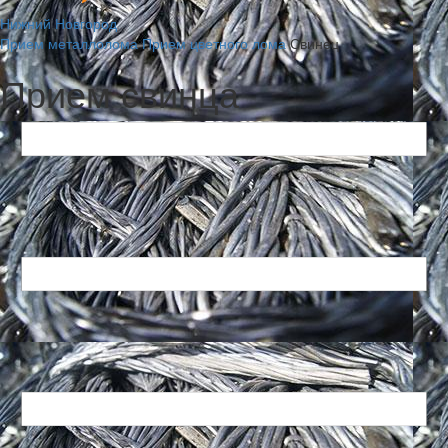
Нижний Новгород
Прием металлолома
Прием цветного лома
Свинец
Прием свинца