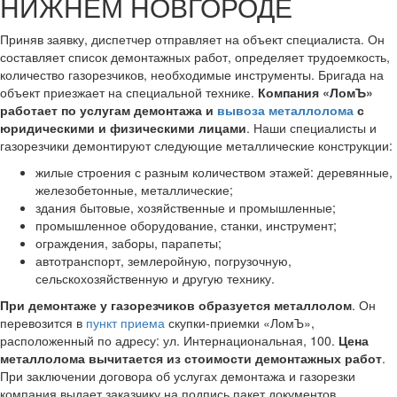
НИЖНЕМ НОВГОРОДЕ
Приняв заявку, диспетчер отправляет на объект специалиста. Он
составляет список демонтажных работ, определяет трудоемкость,
количество газорезчиков, необходимые инструменты. Бригада на
объект приезжает на специальной технике.
Компания «ЛомЪ»
работает по услугам демонтажа и
вывоза металлолома
с
юридическими и физическими лицами
. Наши специалисты и
газорезчики демонтируют следующие металлические конструкции:
жилые строения с разным количеством этажей: деревянные,
железобетонные, металлические;
здания бытовые, хозяйственные и промышленные;
промышленное оборудование, станки, инструмент;
ограждения, заборы, парапеты;
автотранспорт, землеройную, погрузочную,
сельскохозяйственную и другую технику.
При демонтаже у газорезчиков образуется металлолом
. Он
перевозится в
пункт приема
скупки-приемки «ЛомЪ»,
расположенный по адресу: ул. Интернациональная, 100.
Цена
металлолома вычитается из стоимости демонтажных работ
.
При заключении договора об услугах демонтажа и газорезки
компания выдает заказчику на подпись пакет документов,