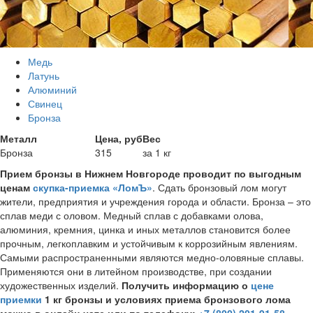
Медь
Латунь
Алюминий
Свинец
Бронза
Металл
Цена, руб
Вес
Бронза
315
за 1 кг
Прием бронзы в Нижнем Новгороде проводит по выгодным
ценам
скупка-приемка «ЛомЪ»
. Сдать бронзовый лом могут
жители, предприятия и учреждения города и области. Бронза – это
сплав меди с оловом. Медный сплав с добавками олова,
алюминия, кремния, цинка и иных металлов становится более
прочным, легкоплавким и устойчивым к коррозийным явлениям.
Самыми распространенными являются медно-оловяные сплавы.
Применяются они в литейном производстве, при создании
художественных изделий.
Получить информацию о
цене
приемки
1 кг бронзы и условиях приема бронзового лома
можно в онлайн-чате или по телефону:
+7 (800) 201-91-58
.