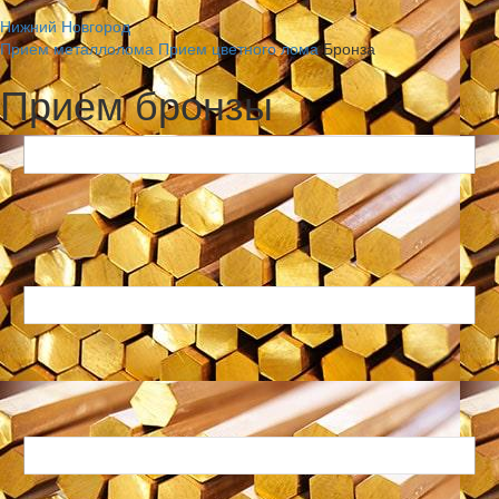
Нижний Новгород
Прием металлолома
Прием цветного лома
Бронза
Прием бронзы